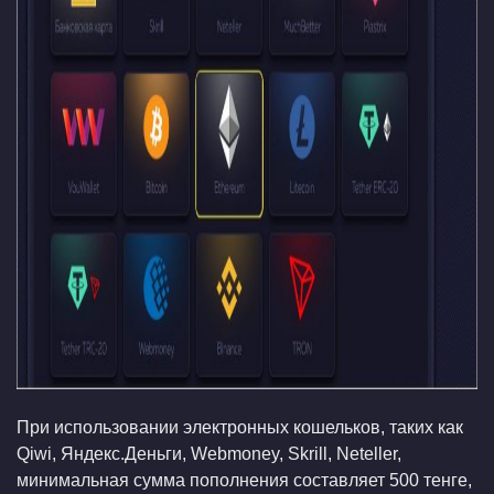
При использовании электронных кошельков, таких как
Qiwi, Яндекс.Деньги, Webmoney, Skrill, Neteller,
минимальная сумма пополнения составляет 500 тенге,