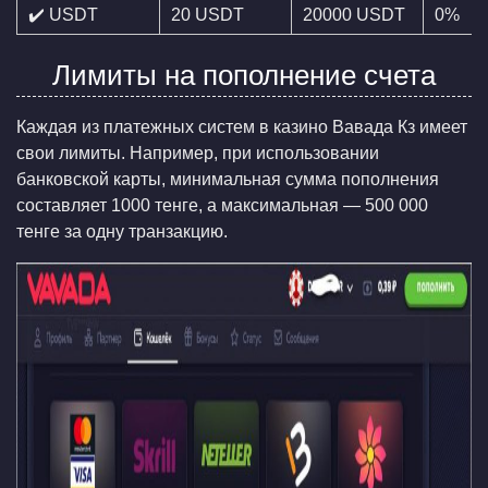
✔️ USDT
20 USDT
20000 USDT
0%
Лимиты на пополнение счета
Каждая из платежных систем в казино Вавада Кз имеет
свои лимиты. Например, при использовании
банковской карты, минимальная сумма пополнения
составляет 1000 тенге, а максимальная — 500 000
тенге за одну транзакцию.