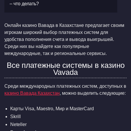
– что делать?
Онлайн казино Вавада в Казахстане предлагает своим
игрокам широкий выбор платежных систем для
удобства пополнения счета и вывода выигрышей.
Среди них вы найдете как популярные
международные, так и региональные сервисы.
Все платежные системы в казино
Vavada
Среди международных платежных систем, доступных в
казино Вавада Казахстан
, можно выделить следующие:
Карты Visa, Maestro, Мир и MasterCard
Skrill
Neteller