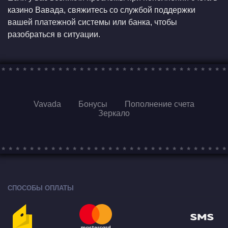
казино Вавада, свяжитесь со службой поддержки
вашей платежной системы или банка, чтобы
разобраться в ситуации.
Vavada
Бонусы
Пополнение счета
Зеркало
СПОСОБЫ ОПЛАТЫ